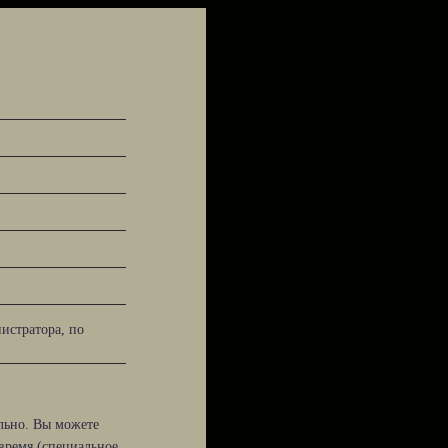
истратора, по
льно. Вы можете
 время (специальное