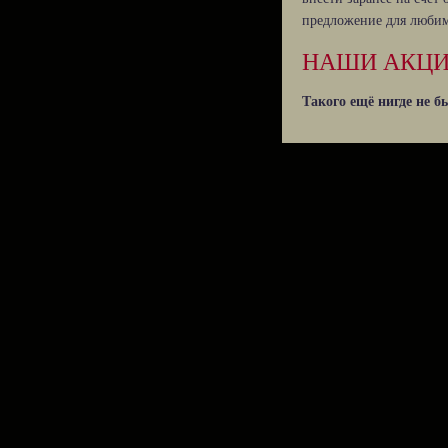
предложение для любим
НАШИ АКЦИИ
Такого ещё нигде не б
Акция «Пора в лес…»
При бронировании 5 д
* Действует только для
подарочных дня - тольк
Акция «Быстрая переза
При бронировании 2 сут
*Возможно забронирова
осень, зиму и весну.