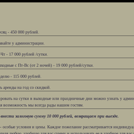
сяц - 450 000 рублей.
авайте у администрации.
Чт - 17 000 рублей /сутки.
ходные с Пт-Вс (от 2 ночей) - 19 000 рублей/сутки.
делю - 115 000 рублей.
ь аренды на год со скидкой.
ровать на сутки в выходные или праздничные дни можно узнать у админ
кая возможность мы всегда рады нашим гостям.
внести залоговую сумму 10 000 рублей, возвращаем при выезде.
 - особые условия и цены. Каждое пожелание рассматривается индивидуа
 отеля любую, удобную для вас сумму и использовать ее в удобное для вас