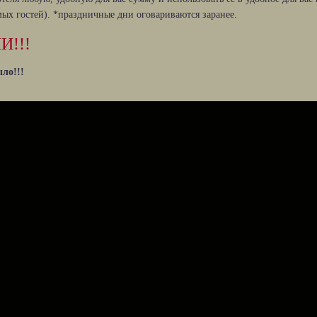
ых гостей). *праздничные дни оговариваются заранее.
!!!
ыло!!!
ней +2 дня в подарок* 💪😁
 мужчин призывного возраста😁 не применяется в праздничные и канику
о будние дни. Действует всю осень, зиму и весну.
грузка...»
ок + 1 сутки в подарок*! Сделайте передышку от новостей и хаоса вокру
ть только с Пн-Чт. Не применяется в праздничные и каникулярные дни. 