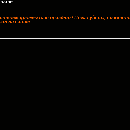
 шале.
ствием примем ваш праздник! Пожалуйста, позвони
он на сайте...
16 и даже дорогу перед отелем к визиту одного из гос
о приводят в порядок"... Т.е. все плохо... А.Н. и когда
ога от Озерков
у этого гостя даже траву красят! И почему Вы по пов
ращаетесь к А.Н., обратитесь к В.В.П.! Действитель
с гоночный Феррари, на последнем участке (примерно
 придется снизить скорость... А.Н. и В.В.П. извиняют
!!!