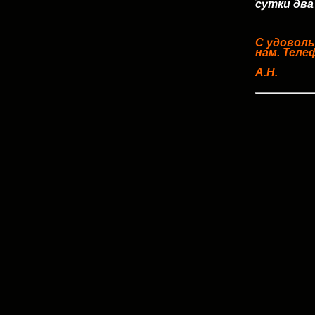
сутки два
С удоволь
нам. Телеф
А.Н.
13.01.2017
"14.06.20
лихорадочн
будет дор
- к визит
дороги об
если у Ва
500м) Вам
перед Вами
А.Н.
06.01.2017