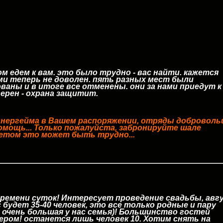
ом едем к вам. это было трудно - вас найти. кажется
ми теперь не доволен. пять разных мест были
ваны и в итоге все отменены. они за нами приедут к
 уверен - охрана защитит.
нергейма в Вашем распоряжении, отряды доброволь
омощь... Только пожалуйста, забронируйте шале
летом это может быть трудно...
ремени суток! Интересует проведение свадьбы, авг
с будет 35-40 человек, это все только родные и пару
ж очень большая у нас семья)! Большинство гостей
ером! останется лишь человек 10. Хотим снять на